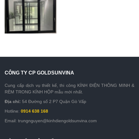
CÔNG TY CP GOLDSUNVINA
Cung cấp dịch vụ thiết kế, thi công KÍNH ĐIỆN THÔNG MINH &
RÈM TRONG KÍNH HỘP mẫu mới nhất.
Địa chỉ:
54 Đường số 2 P7 Quận Gò Vấp
Hotline:
0914 638 168
Email: trungnguyen@kinhdiengoldsunvina.com