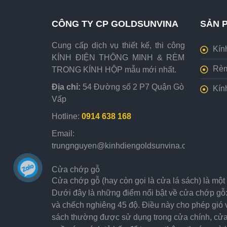
CÔNG TY CP GOLDSUNVINA
SẢN P
Cung cấp dịch vụ thiết kế, thi công
Kín
KÍNH ĐIỆN THÔNG MINH & RÈM
Rèm
TRONG KÍNH HỘP mẫu mới nhất.
Địa chỉ:
54 Đường số 2 P7 Quận Gò
Kín
Vấp
Hotline:
0914 638 168
Email:
trungnguyen@kinhdiengoldsunvina.com
Cửa chớp gỗ
Cửa chớp gỗ (hay còn gọi là cửa lá sách) là một 
Dưới đây là những điểm nổi bật về cửa chớp gỗ:
và chếch nghiêng 45 độ. Điều này cho phép gió v
sách thường được sử dụng trong cửa chính, cửa 