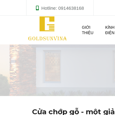
Hotline: 0914638168
GIỚI
KÍNH
THIỆU
ĐIỆN
Cửa chớp gỗ - một giả