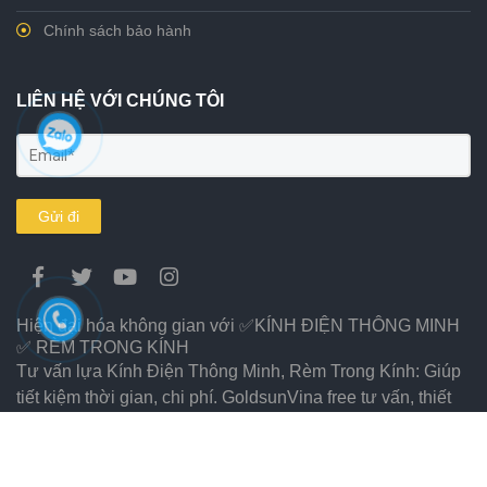
Chính sách bảo hành
LIÊN HỆ VỚI CHÚNG TÔI
Gửi đi
Hiện đại hóa không gian với ✅KÍNH ĐIỆN THÔNG MINH
✅ RÈM TRONG KÍNH
Tư vấn lựa Kính Điện Thông Minh, Rèm Trong Kính: Giúp
tiết kiệm thời gian, chi phí. GoldsunVina free tư vấn, thiết
kế thi công cả nước. Gọi 0914 638 168
© Bản quyền thuộc về
GoldsunVina
- Powered by
GoldsunVina