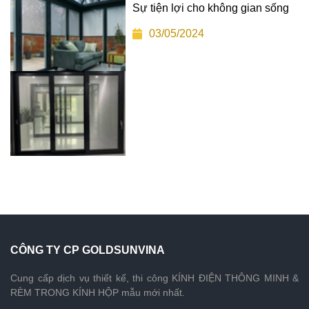
Sự tiện lợi cho không gian sống
03/05/2024
CÔNG TY CP GOLDSUNVINA
Cung cấp dịch vụ thiết kế, thi công KÍNH ĐIỆN THÔNG MINH &
RÈM TRONG KÍNH HỘP mẫu mới nhất.