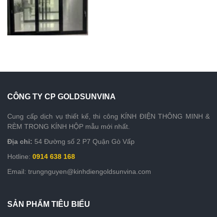
CÔNG TY CP GOLDSUNVINA
Cung cấp dịch vụ thiết kế, thi công KÍNH ĐIỆN THÔNG MINH &
RÈM TRONG KÍNH HỘP mẫu mới nhất.
Địa chỉ:
54 Đường số 2 P7 Quận Gò Vấp
Hotline:
0914 638 168
Email: trungnguyen@kinhdiengoldsunvina.com
SẢN PHẨM TIÊU BIỂU