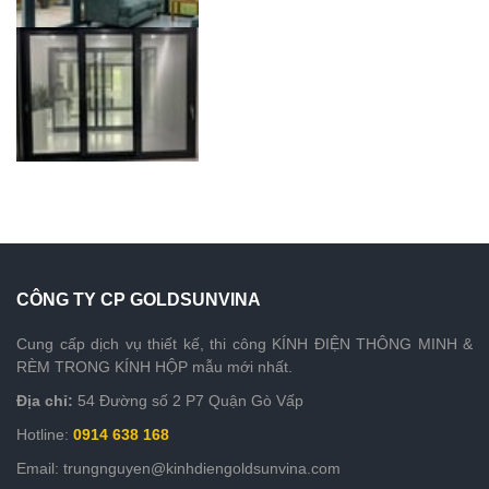
CÔNG TY CP GOLDSUNVINA
Cung cấp dịch vụ thiết kế, thi công KÍNH ĐIỆN THÔNG MINH &
RÈM TRONG KÍNH HỘP mẫu mới nhất.
Địa chỉ:
54 Đường số 2 P7 Quận Gò Vấp
Hotline:
0914 638 168
Email: trungnguyen@kinhdiengoldsunvina.com